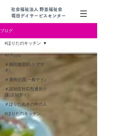
社会福祉法人 野並福祉会
堀田デイサービスセンター
ブログ
#ほりたのキッチン
All Posts
＃堀田園芸部(ケアマ
ネ)
＃通所介護(一般デイ)
＃認知症対応型通所介
護(認知デイ)
＃ほりたぬきの中の人
#ほりたのキッチン