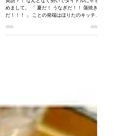
英語？！ なんとなく勢いでタイトルに🌞 改
めまして。 「 夏だ！ うなぎだ！！ 蒲焼き
だ！！！ 」 ことの発端はほりたのキッチン
チームが 「 利用者さんも私たちもうれしく
なる食材を使う のはどうだろうか？」と
にやにや😏、にこにこ😊、もじもじ🥺 と作
戦会議🗣️...