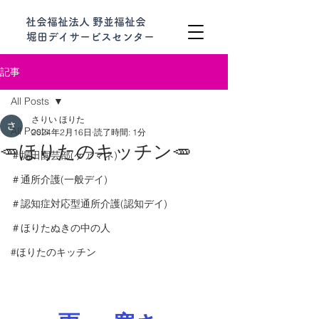
社会福祉法人 野並福祉会
堀田デイサービスセンター
記事
All Posts
さりい ほりた
All Posts
2024年2月16日
読了時間: 1分
🥕ほりたのキッチン🥕
＃堀田園芸部(ケアマネ)
＃通所介護(一般デイ)
＃認知症対応型通所介護(認知デイ)
＃ほりたぬきの中の人
#ほりたのキッチン