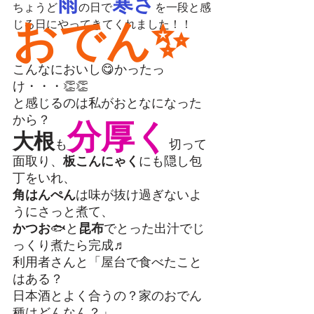
雨
寒さ
ちょうど
の日で
を一段と感
おでん✨
じる日にやってきてくれました！！
こんなにおいし😋かったっ
け・・・👏👏
と感じるのは私がおとなになった
から？
分厚く
大根
も
切って
面取り、
板こんにゃく
にも隠し包
丁をいれ、
角はんぺん
は味が抜け過ぎないよ
うにさっと煮て、
かつお
🐟と
昆布
でとった出汁でじ
っくり煮たら完成♬
利用者さんと「屋台で食べたこと
はある？
日本酒とよく合うの？家のおでん
種はどんなん？」