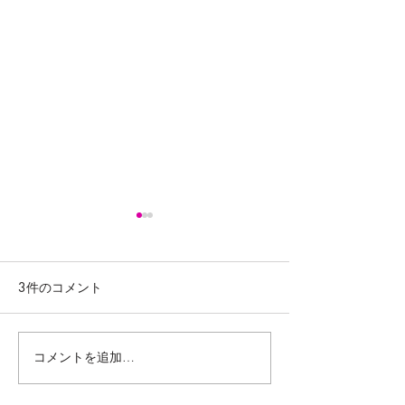
3件のコメント
コメントを追加…
大きな大きな具だくさん
おいしそうな香
おでん🍢
れて