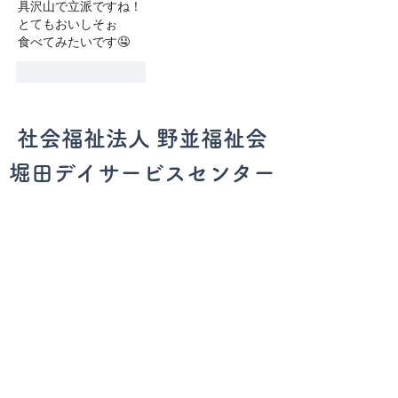
具沢山で立派ですね！
とてもおいしそぉ
食べてみたいです🤤
いいね！
返信
社会福祉法人 野並福祉会
堀田デイサービスセンター
​名古屋市瑞穂区
堀田通5丁目6番地1
TEL：052-889-7271
ホーム
施設案内
事業案内