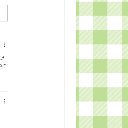
 ２ ０ ２ ５ 年🎍🌅 ついに✨
年 が 始まり ましたね٩( ᐛ
か😄 初日の出 はご覧になり
たか？ しっかりとご飯をい
いていますか？？ お節料
お餅・すき焼き・カニ・お寿
肉・・・...
未だ
ぬき