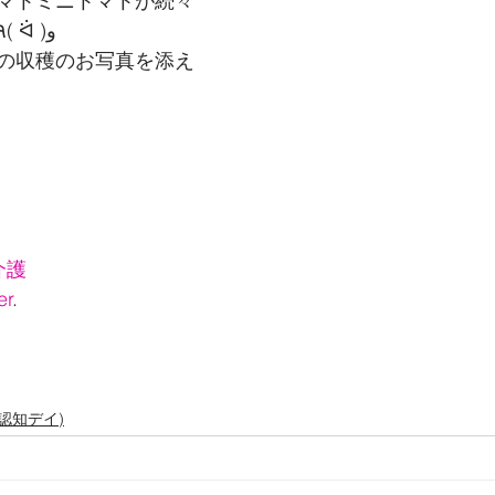
マトミニトマトが続々
と収穫できています٩( ᐛ )و
の収穫のお写真を添え
介護
r
.
認知デイ)