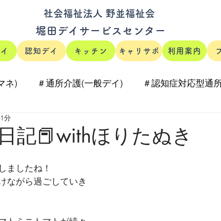
社会福祉法人 野並福祉会
堀田デイサービスセンター
デイ
認知デイ
キッチン
キャリサポ
利用案内
マネ)
＃通所介護(一般デイ)
＃認知症対応型通所
 1分
#ほりたのキッチン
記📕withほりたぬき
しましたね！
けながら過ごしていき