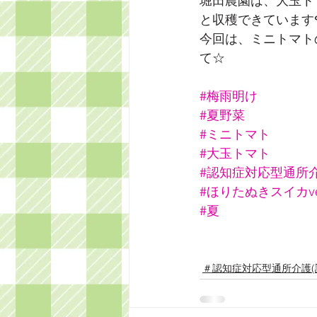
堀田農園は、大玉ト
今回は、ミニトマト
て☆
#梅雨明け
#夏野菜
#ミニトマト
#大玉トマト
#認知症対応型通所
#ほりたぬきスイカve
#夏
＃認知症対応型通所介護(