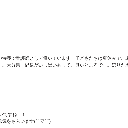
🌅
新しい
)و みなさんいかがお過ごしでし
ょう
It's summer! Unagi
まし
Kabayaki
ただ
理・
司・お
の特養で看護師として働いています。子どもたちは夏休みで、
す。大分県、温泉がいっぱいあって、良いところです。ほりた
いいですね！！
気をもらいます(⌒▽⌒)