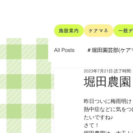
施設案内
ケアマネ
一般
All Posts
＃堀田園芸部(ケア
2023年7月21日
読了時間:
＃ほりたぬきの中の人
堀田農園日
昨日ついに梅雨明け
熱中症などに気をつ
たいですね♪
さて！