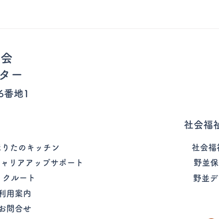
祉会
ター
6番地1
社会福
ほりたのキッチン
社会福
キャリアアップサポート
野並保
リクルート
野並デ
利用案内
お問合せ