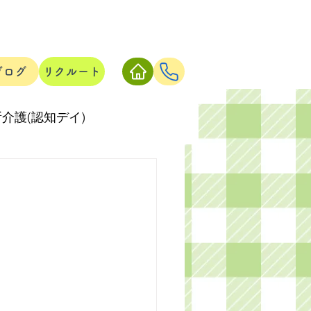
ブログ
リクルート
介護(認知デイ)