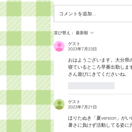
コメントを追加…
ちょっとそこまで🎵
並び替え：
最新順
ゲスト
2023年7月23日
おはようございます。大分県
寝ているところ早番出勤しま
さん遊びにきてくださいね。
いいね！
返信
ゲスト
2023年7月21日
ほりたぬき「夏version」が
暑さに負けず活動してる姿に元