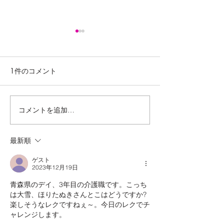
新年あけまして
うございます
1件のコメント
🌅🎍 ２ ０ ２ ５ 年
に✨ 新しい年 が 
たね٩( ᐛ )و みなさんいかがお
過ごしでしょうか
コメントを追加…
It's summer! Unagi
出 はご覧になり
Kabayaki
しっかりとご飯を
最新順
いますか？？ お
餅・すき焼き・カ
ゲスト
司・お肉・・・...
2023年12月19日
青森県のデイ、3年目の介護職です。こっち
は大雪、ほりたぬきさんとこはどうですか?
楽しそうなレクですねぇ～。今日のレクでチ
ャレンジします。