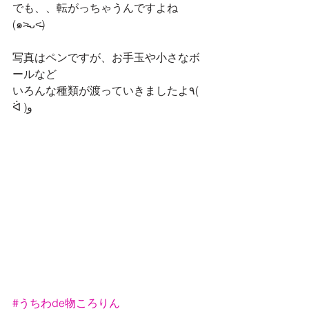
でも、、転がっちゃうんですよね
(๑˃̵ᴗ˂̵)
写真はペンですが、お手玉や小さなボ
ールなど
いろんな種類が渡っていきましたよ٩( 
ᐛ )و
#うちわde物ころりん