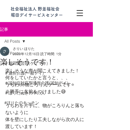
社会福祉法人 野並福祉会
堀田デイサービスセンター
記事
All Posts
さりい ほりた
All Posts
2023年12月16日
読了時間: 1分
楽しそうです！
＃堀田園芸部(ケアマネ)
楽しそうな声が聞こえてきました！
＃通所介護(一般デイ)
何をしていたかと言うと、、、
＃認知症対応型通所介護(認知デイ)
うちわde物ころりんゲームです⭐️
※勝手に名前をつけました😅
＃ほりたぬきの中の人
#ほりたのキッチン
うちわを片手に、物がころりんと落ち
ないように
体を壁にしたり工夫しながら次の人に
渡しています！