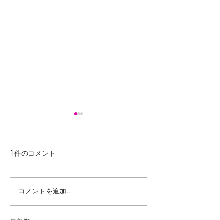
1件のコメント
コメントを追加…
きれいに咲いてます
It's summer! U
Kabayaki
が、、🌻