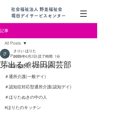
社会福祉法人 野並福祉会
堀田デイサービスセンター
記事
All Posts
さりい ほりた
All Posts
2023年6月2日
読了時間: 1分
芽出る🌱堀田園芸部
＃堀田園芸部(ケアマネ)
＃通所介護(一般デイ)
＃認知症対応型通所介護(認知デイ)
＃ほりたぬきの中の人
#ほりたのキッチン