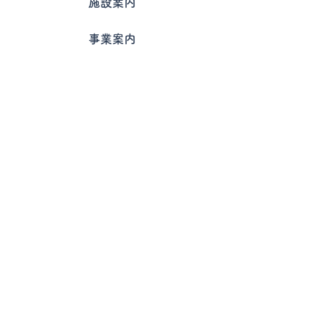
施設案内
事業案内
ケアマネ
一般デイ
認知デイ
ほりたのキッチン
利用案内
キャリアアップサポート
リクルート