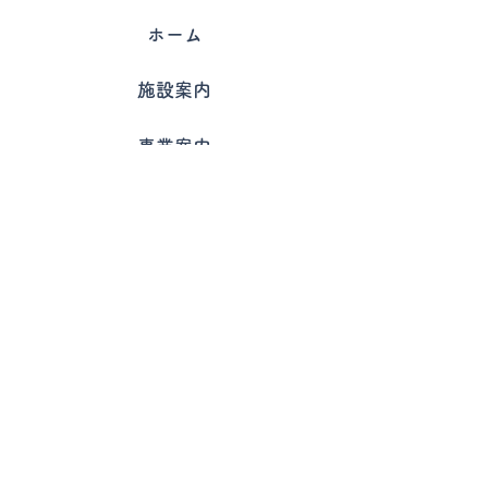
ホーム
施設案内
事業案内
ケアマネ
一般デイ
認知デイ
ほりたのキッチン
利用案内
キャリアアップサポート