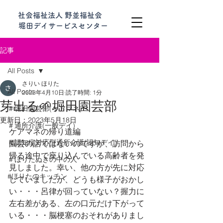
社会福祉法人 野並福祉会
堀田デイサービスセンター
記事
All Posts
さりい ほりた
All Posts
2023年4月10日
読了時間: 1分
芽出る🌱堀田園芸部
＃堀田園芸部(ケアマネ)
更新日：
2023年5月18日
＃通所介護(一般デイ)
ケアマネの帰り道編
＃認知症対応型通所介護(認知デイ)
園芸の話ではないのですが、訪問から
帰る途中で座り込んでいる高齢者を発
＃ほりたぬきの中の人
見しました。幸い、他の方が先に対応
#ほりたのキッチン
していましたが、どうも様子がおかし
い・・・呂律が回っていない？握力に
左右差がある、左の口元だけ下がって
いる・・・脳梗塞のおそれがありまし