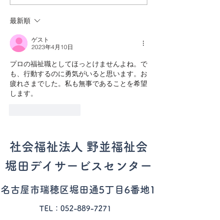
Kabayaki
が、、🌻
最新順
ゲスト
2023年4月10日
プロの福祉職としてほっとけませんよね。で
も、行動するのに勇気がいると思います。お
疲れさまでした。私も無事であることを希望
します。
いいね！
返信
社会福祉法人 野並福祉会
堀田デイサービスセンター
​名古屋市瑞穂区
堀田通5丁目6番地1
TEL：052-889-7271