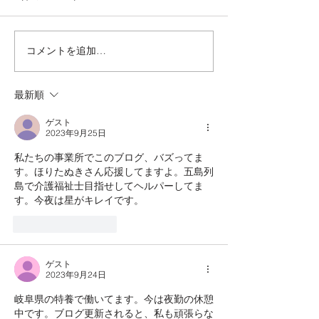
編み物クラブ🧶
🍓 いちごのお
コメントを追加…
最新順
ゲスト
2023年9月25日
私たちの事業所でこのブログ、バズってま
す。ほりたぬきさん応援してますよ。五島列
島で介護福祉士目指せしてヘルパーしてま
す。今夜は星がキレイです。
いいね！
返信
ゲスト
2023年9月24日
岐阜県の特養で働いてます。今は夜勤の休憩
中です。ブログ更新されると、私も頑張らな