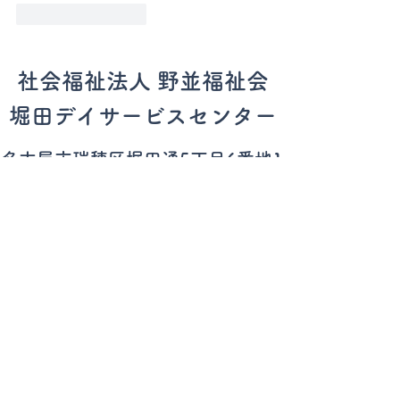
いいね！
返信
社会福祉法人 野並福祉会
堀田デイサービスセンター
​名古屋市瑞穂区
堀田通5丁目6番地1
TEL：052-889-7271
ホーム
施設案内
事業案内
ケアマネ