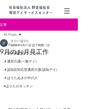
社会福祉法人 野並福祉会
堀田デイサービスセンター
記事
All Posts
さりい ほりた
All Posts
2023年9月21日
読了時間: 1分
9月のお月見工作
＃堀田園芸部(ケアマネ)
＃通所介護(一般デイ)
＃認知症対応型通所介護(認知デイ)
＃ほりたぬきの中の人
#ほりたのキッチン