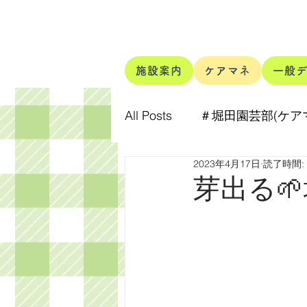
施設案内
ケアマネ
一般
All Posts
＃堀田園芸部(ケア
2023年4月17日
読了時間:
＃ほりたぬきの中の人
芽出る