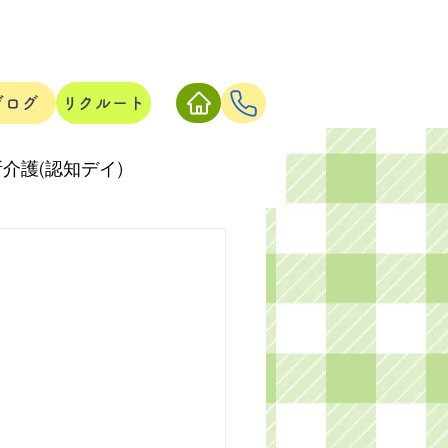
ブログ
リクルート
介護(認知デイ)