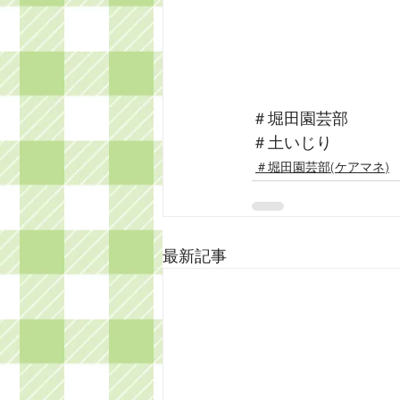
＃堀田園芸部
＃土いじり
＃堀田園芸部(ケアマネ)
最新記事