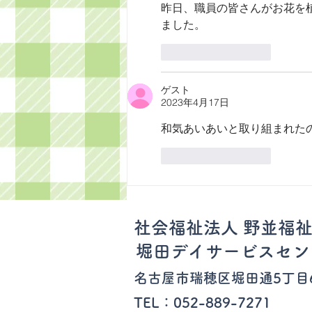
昨日、職員の皆さんがお花を
ました。
いいね！
返信
ゲスト
2023年4月17日
和気あいあいと取り組まれた
いいね！
返信
社会福祉法人 野並福
堀田デイサービスセン
​名古屋市瑞穂区
堀田通5丁目
TEL：052-889-7271