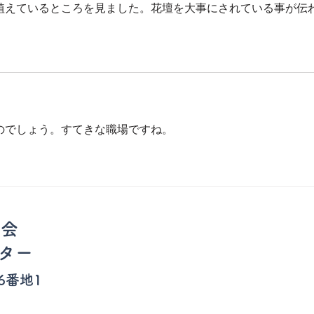
植えているところを見ました。花壇を大事にされている事が伝
のでしょう。すてきな職場ですね。
祉会
ター
6番地1