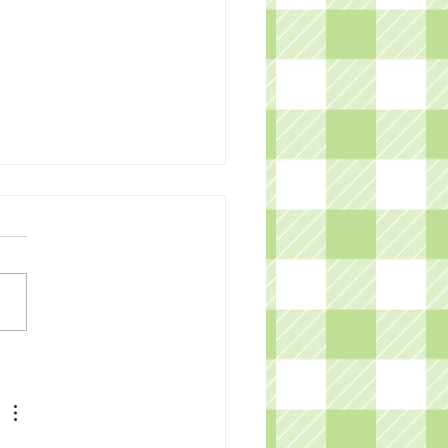
 summer! Unagi
yaki